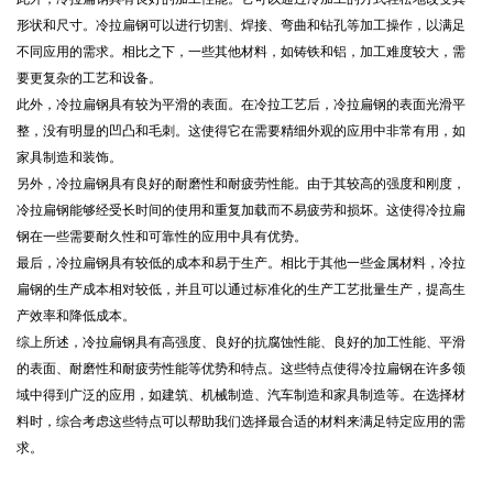
形状和尺寸。冷拉扁钢可以进行切割、焊接、弯曲和钻孔等加工操作，以满足
不同应用的需求。相比之下，一些其他材料，如铸铁和铝，加工难度较大，需
要更复杂的工艺和设备。
此外，冷拉扁钢具有较为平滑的表面。在冷拉工艺后，冷拉扁钢的表面光滑平
整，没有明显的凹凸和毛刺。这使得它在需要精细外观的应用中非常有用，如
家具制造和装饰。
另外，冷拉扁钢具有良好的耐磨性和耐疲劳性能。由于其较高的强度和刚度，
冷拉扁钢能够经受长时间的使用和重复加载而不易疲劳和损坏。这使得冷拉扁
钢在一些需要耐久性和可靠性的应用中具有优势。
最后，冷拉扁钢具有较低的成本和易于生产。相比于其他一些金属材料，冷拉
扁钢的生产成本相对较低，并且可以通过标准化的生产工艺批量生产，提高生
产效率和降低成本。
综上所述，冷拉扁钢具有高强度、良好的抗腐蚀性能、良好的加工性能、平滑
的表面、耐磨性和耐疲劳性能等优势和特点。这些特点使得冷拉扁钢在许多领
域中得到广泛的应用，如建筑、机械制造、汽车制造和家具制造等。在选择材
料时，综合考虑这些特点可以帮助我们选择最合适的材料来满足特定应用的需
求。