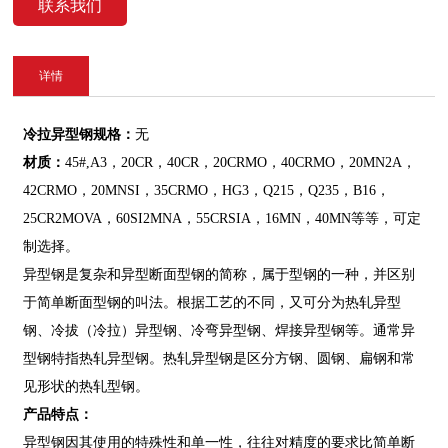
交货时间:
协商
联系我们
付款方式:
30%预付款，发货前付清余款
详情
冷拉
异型钢规格：
无
材质：
45#,A3，20CR，40CR，20CRMO，40CRMO，20MN2A，
42CRMO，20MNSI，35CRMO，HG3，Q215，Q235，B16，
25CR2MOVA，60SI2MNA，55CRSIA，16MN，40MN等等，可定
制选择。
异型钢是复杂和异型断面型钢的简称，属于型钢的一种，并区别
于简单断面型钢的叫法。根据工艺的不同，又可分为热轧异型
钢、冷拔（冷拉）异型钢、冷弯异型钢、焊接异型钢等。通常异
型钢特指热轧异型钢。热轧异型钢是区分方钢、圆钢、扁钢和常
见形状的热轧型钢。
产品特点：
异型钢因其使用的特殊性和单一性，往往对精度的要求比简单断